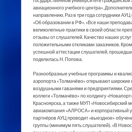
государственном университете гражданской 
авиационного учебного центра». Дополнител
направлению. Раз в три года сотрудники АУ
«Об образовании в РФ». «Все наши преподава
великолепные практики в своей области пре
отзывы от слушателей. Качество наших услу
положительными откликами заказчиков. Кроме
успешной аттестации слушателей, прошедших
поделилась Н. Попова.
Разнообразные учебные программы и квали
аэропорта «Толмачёво» открывают широкие 
воздушными гаванями и предприятиями. Сре
коллеги «Толмачёво» по холдингу «Новапорт»
Красноярска, а также МУП «Новосибирский м
авиакомпания «АЛРОСА» и корпоративный ун
партнёров АУЦ проводит «выездное» обучен
группы (минимум пять слушателей). «В Новос