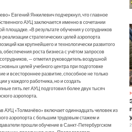
во» Евгений Янкилевич подчеркнул, что главное
бственного АУЦ заключается именно в сочетании
ой площадке. «В результате обучения у сотрудников
 реализации стратегических целей аэропорта
озиций как крупнейшего и технологически развитого
, обеспечения роста бизнеса с учётом запросов
 сотрудников, — отметил руководитель воздушной
основных целей учебного центра при подготовке
е и всестороннее развитие, способное не только
 у каждого работника, но и создать
лные пять лет АУЦ подготовил более двух тысяч
Э
ского аэропорта.
в АУЦ «Толмачёво» включает одиннадцать человек из
кого аэропорта с большим трудовым стажем и
даватели прошли обучение в Санкт-Петербургском
2