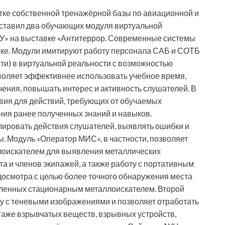
отке собственной тренажёрной базы по авиационной и
дставил два обучающих модуля виртуальной
У» на выставке «Антитеррор. Современные системы
ске. Модули имитируют работу персонала САБ и СОТБ
ти) в виртуальной реальности с возможностью
воляет эффективнее использовать учебное время,
чения, повышать интерес и активность слушателей. В
вия для действий, требующих от обучаемых
ния ранее полученных знаний и навыков.
лировать действия слушателей, выявлять ошибки и
. Модуль «Оператор МИС», в частности, позволяет
лоискателем для выявления металлических
а и членов экипажей, а также работу с портативным
досмотра с целью более точного обнаружения места
ленных стационарным металлоискателем. Второй
у с теневыми изображениями и позволяет отработать
агаже взрывчатых веществ, взрывных устройств,