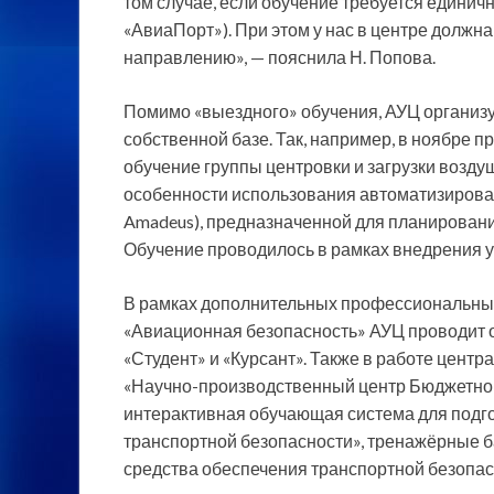
том случае, если обучение требуется единич
«АвиаПорт»). При этом у нас в центре должн
направлению», — пояснила Н. Попова.
Помимо «выездного» обучения, АУЦ организу
собственной базе. Так, например, в ноябре п
обучение группы центровки и загрузки возду
особенности использования автоматизирован
Amadeus), предназначенной для планирования
Обучение проводилось в рамках внедрения у
В рамках дополнительных профессиональных
«Авиационная безопасность» АУЦ проводит 
«Студент» и «Курсант». Также в работе цен
«Научно-производственный центр Бюджетног
интерактивная обучающая система для подго
транспортной безопасности», тренажёрные б
средства обеспечения транспортной безопас