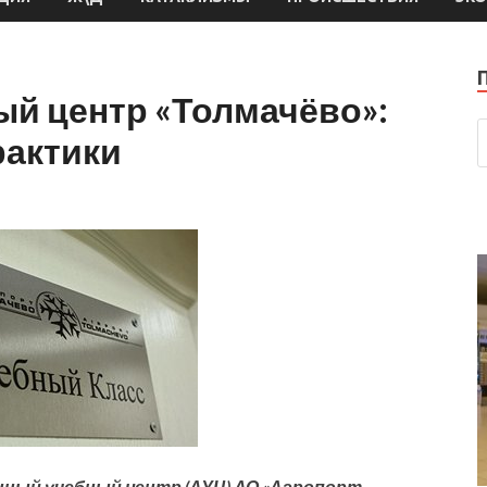
й центр «Толмачёво»:
рактики
нный учебный центр (АУЦ) АО «Аэропорт