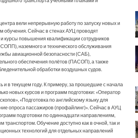
здушного транспорта учебными планами и
ентра вели непрерывную работу по запуску новых и
обучения. Сейчас в стенах АУЦ проводят
у и курсы повышения квалификации сотрудников
(СОПП), наземного и технического обслуживания
ужбы авиационной безопасности (САБ),
ельного обеспечения полётов (ПАСОП), а также
бледенительной обработки воздушных судов.
и в текущем году. К примеру, за прошедшие с начала
ько новых курсов и программ подготовки: «Оператор
копов», «Подготовка по английскому языку для
ие опроса пассажиров (профайлинг)». Сейчас в АУЦ
ограмм подготовки по одиннадцати направлениям,
 транспортом. Обучение доступно как в очной, так и
нционных технологий для отдельных направлений