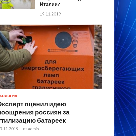
Италии?
19.11.2019
КОЛОГИЯ
Эксперт оценил идею
поощрения россиян за
утилизацию батареек
3.11.2019
-
от
admin