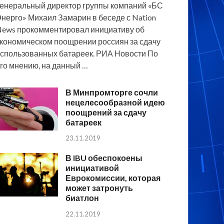
енеральный директор группы компаний «БС
нерго» Михаил Замарин в беседе с Nation
ews прокомментировал инициативу об
кономическом поощрении россиян за сдачу
спользованных батареек. РИА Новости По
го мнению, на данный …
В Минпромторге сочли
нецелесообразной идею
поощрений за сдачу
батареек
23.11.2019
В IBU обеспокоены
инициативой
Еврокомиссии, которая
может затронуть
биатлон
22.11.2019