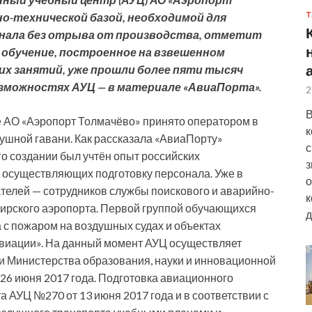
Т
о-технической базой, необходимой для
нала без отрыва от производства, отметит
 обучение,
построенное на взвешенном
их занятий, уже прошли более пяти тысяч
озможностях АУЦ — в материале «АвиаПорта».
2
В
е АО «Аэропорт Толмачёво» принято оператором в
к
ушной гавани. Как рассказала «АвиаПорту»
с
о создании был учтён опыт российских
з
 осуществляющих подготовку персонала. Уже в
о
телей — сотрудников службы поискового и аварийно-
к
ирского аэропорта. Первой группой обучающихся
д
 с пожаром на воздушных судах и объектах
виации». На данный момент АУЦ осуществляет
и Министерства образования, науки и инновационной
26 июня 2017 года. Подготовка авиационного
 АУЦ №270 от 13 июня 2017 года и в соответствии с