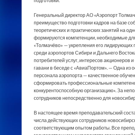
подготовки.
Генеральный директор АО «Аэропорт Толмаче
преимущество подготовки кадров на базе со
теоретических и практических занятий на одн
формируются компетенции, необходимые для
«Толмачёво» — укрепления его лидирующих п
среди аэропортов Сибири и Дальнего Востока
потребителей услуг, интересов акционеров и
гавани в беседе с «АвиаПортом». — Одна из 
персонала аэропорта — качественное обучени
сформировать профессиональные компетенции
конкурентоспособную организацию». За непо
сотрудников непосредственно для новосибир
В настоящее время преподавательский соста
числа действующих сотрудников новосибирс
соответствующим опытом работы. Все препо