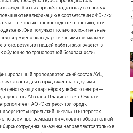
авиации, прослушав курс «Преподаватель
Г
ьно каждый из них прошёл подготовку по своему
Э
Ц повышают квалификацию в соответствии с ФЗ-273
N
тели — не только превосходные теоретики, но и
э
подавания. Они получают только положительные
и
г подтверждено благодарственными письмами и
е
 этого, результат нашей работы заключается в
 обучение по транспортной безопасности», —
фицированный преподавательский состав АУЦ
возможности для сотрудничества с другими
ди действующих партнёров учебного центра —
, аэропорты Абакана, Владивостока, Омска и
етрополитен», АО «Экспресс-пригород»,
иверситет «Норильский никель». В интересах
ие по всем программам при условии набора полной
ибирск сотрудники заказчика направляются только в