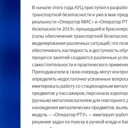
В начале этого года АУЦ приступил к разраб
транспортной безопасности и уже в мае пре
реальности «Оператор МИС» и «Оператор РТ
безопасности 2019», прошедшей в Краснояр
(силы обеспечения транспортной безопаснос
моделирования различных ситуаций, что поз
обеспечивать наглядность и доступность обу
процессе занятий создаются различные усло
самостоятельности и практического примене
Преподаватели в свою очередь могут контро
определять недостаточно усвоенные вопросы
имитировать работу со стационарным метал
предметов у пассажиров, персонала аэропорт
(ручным) металлоискателем для повторного 
нахождения металлических предметов, выяв
модуль — «Оператор РТУ» — имитирует работ
решение задач по поиску в ручной клади и б