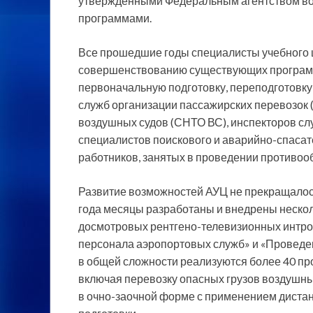
утверждёнными Федеральным агентством во
программами.
Все прошедшие годы специалисты учебного ц
совершенствованию существующих программ 
первоначальную подготовку, переподготовк
служб организации пассажирских перевозок 
воздушных судов (СНТО ВС), инспекторов сл
специалистов поискового и аварийно-спасат
работников, занятых в проведении противоо
Развитие возможностей АУЦ не прекращалось 
года месяцы разработаны и внедрены нескол
досмотровых рентгено-телевизионных интрос
персонала аэропортовых служб» и «Проведен
в общей сложности реализуются более 40 пр
включая перевозку опасных грузов воздушным
в очно-заочной форме с применением диста