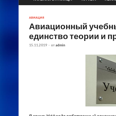
АВИАЦИЯ
Авиационный учебны
единство теории и п
15.11.2019
-
от
admin
В конце 2019 года собственный авиацио