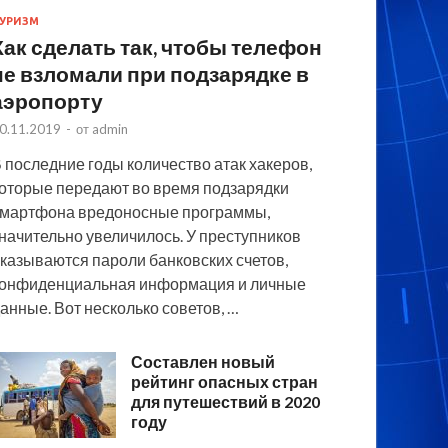
УРИЗМ
Как сделать так, чтобы телефон
не взломали при подзарядке в
аэропорту
0.11.2019
-
от
admin
 последние годы количество атак хакеров,
оторые передают во время подзарядки
мартфона вредоносные программы,
начительно увеличилось. У преступников
казываются пароли банковских счетов,
онфиденциальная информация и личные
анные. Вот несколько советов, …
Составлен новый
рейтинг опасных стран
для путешествий в 2020
году