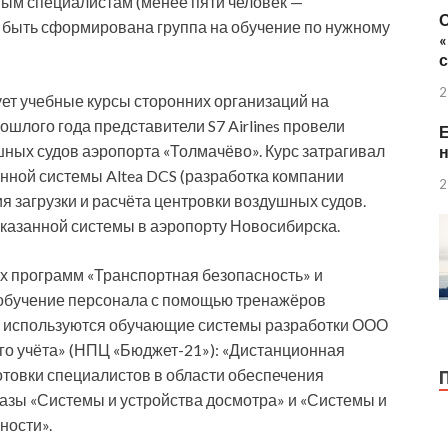
ным специалистам (менее пяти человек —
а быть сформирована группа на обучение по нужному
2
ет учебные курсы сторонних организаций на
рошлого года представители S7 Airlines провели
Е
шных судов аэропорта «Толмачёво». Курс затрагивал
н
ной системы Altea DCS (разработка компании
2
 загрузки и расчёта центровки воздушных судов.
казанной системы в аэропорту Новосибирска.
 программ «Транспортная безопасность» и
обучение персонала с помощью тренажёров
тра используются обучающие системы разработки ООО
о учёта» (НПЦ «Бюджет-21»): «Дистанционная
товки специалистов в области обеспечения
азы «Системы и устройства досмотра» и «Системы и
ности».