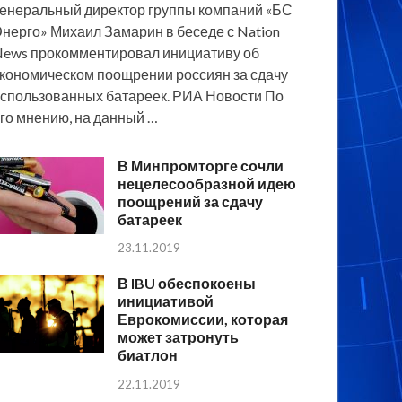
енеральный директор группы компаний «БС
нерго» Михаил Замарин в беседе с Nation
ews прокомментировал инициативу об
кономическом поощрении россиян за сдачу
спользованных батареек. РИА Новости По
го мнению, на данный …
В Минпромторге сочли
нецелесообразной идею
поощрений за сдачу
батареек
23.11.2019
В IBU обеспокоены
инициативой
Еврокомиссии, которая
может затронуть
биатлон
22.11.2019