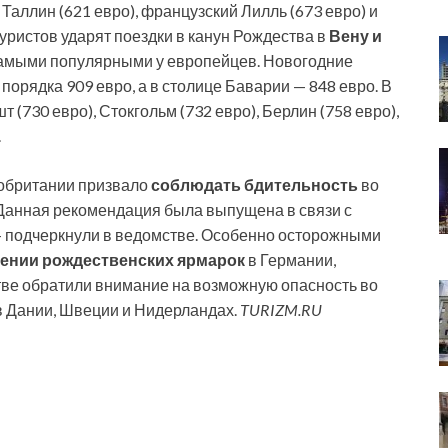
 Таллин (621 евро), французский Лилль (673 евро) и
туристов ударят поездки в канун Рождества в
Вену и
я самыми популярными у европейцев. Новогодние
 порядка 909 евро, а в столице Баварии — 848 евро. В
 (730 евро), Стокгольм (732 евро), Берлин (758 евро),
.
обритании призвало
соблюдать бдительность
во
Данная рекомендация была выпущена в связи с
— подчеркнули в ведомстве. Особенно осторожными
ении рождественских ярмарок
в Германии,
стве обратили внимание на возможную опасность во
 Дании, Швеции и Нидерландах.
TURIZM.RU