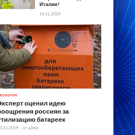
Италии?
19.11.2019
КОЛОГИЯ
Эксперт оценил идею
поощрения россиян за
утилизацию батареек
3.11.2019
-
от
admin