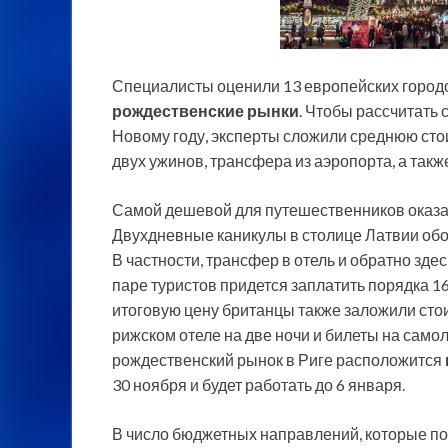
Специалисты оценили 13 европейских город
рождественские рынки
. Чтобы рассчитать 
Новому году, эксперты сложили среднюю стои
двух
ужинов, трансфера из аэропорта, а такж
Самой дешевой для путешественников оказа
Двухдневные каникулы в столице Латвии обой
В частности, трансфер в отель и обратно здесь
паре туристов придется заплатить порядка 163
итоговую цену британцы также заложили сто
рижском отеле на две ночи и билеты на самол
рождественский рынок в Риге расположится
30 ноября и будет работать до 6 января.
В число бюджетных направлений, которые п