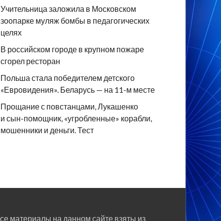
Учительница заложила в Московском
зоопарке муляж бомбы в педагогических
целях
В российском городе в крупном пожаре
сгорел ресторан
Польша стала победителем детского
«Евровидения». Беларусь — на 11-м месте
Прощание с повстанцами, Лукашенко
и сын-помощник, «угробленные» корабли,
мошенники и деньги. Тест
се материалы на данном сайте взяты из