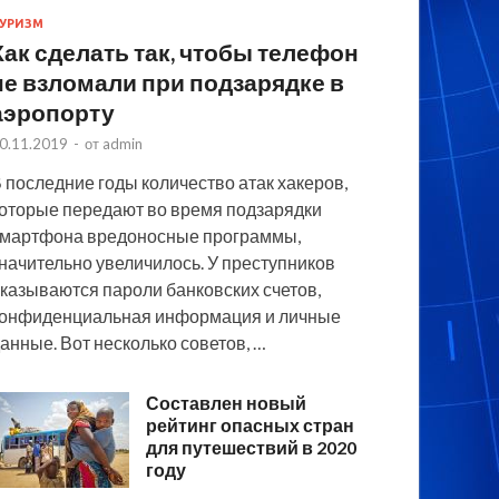
УРИЗМ
Как сделать так, чтобы телефон
не взломали при подзарядке в
аэропорту
0.11.2019
-
от
admin
 последние годы количество атак хакеров,
оторые передают во время подзарядки
мартфона вредоносные программы,
начительно увеличилось. У преступников
казываются пароли банковских счетов,
онфиденциальная информация и личные
анные. Вот несколько советов, …
Составлен новый
рейтинг опасных стран
для путешествий в 2020
году