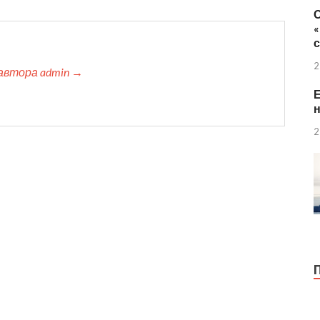
2
автора admin →
Е
н
2