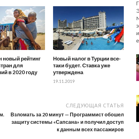
Г
Э
N
э
и
е
н новый рейтинг
Новый налог в Турции все-
стран для
таки будет. Ставка уже
ий в 2020 году
утверждена
19.11.2019
СЛЕДУЮЩАЯ СТАТЬЯ
м.
Взломать за 20 минут — Программист обошел
защиту системы «Сапсана» и получил доступ
к данным всех пассажиров