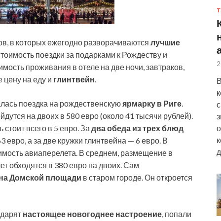
Т
ов, в которых ежегодно разворачиваются
лучшие
стоимость поездки за подарками к Рождеству и
2
мость проживания в отеле на две ночи, завтраков,
е цену на еду и
глинтвейн
.
В
к
лась поездка на рождественскую
ярмарку в Риге
.
с
дутся на двоих в 580 евро (около 41 тысячи рублей).
з
о
 стоит всего в 5 евро. За
два обеда из трех блюд
к
 евро, а за две кружки глинтвейна — 6 евро. В
д
имость авиаперелета. В среднем, размещение в
ет обходятся в 380 евро на двоих. Сам
на Домской площади
в старом городе. Он откроется
одарят
настоящее новогоднее настроение
, попали