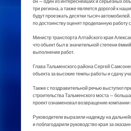
он — один из интереснейших и серьёзных объ
три региона, а также является дорогой к на
будут проезжать десятки тысяч автомобилей.
по достоинству оценят проделанную работу с
Министр транспорта Алтайского края Алекса
что объект был в значительной степени ёмки
выполнении работ.
Глава Тальменского района Сергей Самсонен
объекта за высокие темпы работы и сдачу уча
Также с поздравительной речью выступил пр
строительства Тальменского моста — большая
проект ознаменовал возвращение компании к
Руководители выразили надежду на дальней
и поблагодарили руководство края за оказан