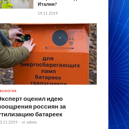
Италии?
19.11.2019
КОЛОГИЯ
Эксперт оценил идею
поощрения россиян за
утилизацию батареек
3.11.2019
-
от
admin