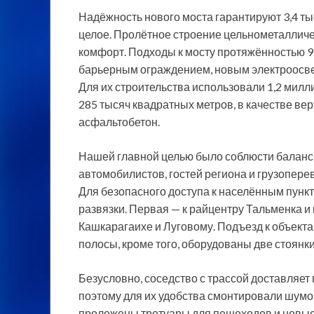
Надёжность нового моста гарантируют 3,4 ты
целое. Пролётное строение цельнометаллич
комфорт. Подходы к мосту протяжённостью 9
барьерным ограждением, новым электроосв
Для их строительства использовали 1,2 милл
285 тысяч квадратных метров, в качестве в
асфальтобетон.
Нашей главной целью было соблюсти баланс 
автомобилистов, гостей региона и грузоперев
Для безопасного доступа к населённым пун
развязки. Первая — к райцентру Тальменка и
Кашкарагаихе и Луговому. Подъезд к объект
полосы, кроме того, оборудованы две стоянки
Безусловно, соседство с трассой доставляе
поэтому для их удобства смонтировали шумо
проложены тротуары для пешеходов и новые