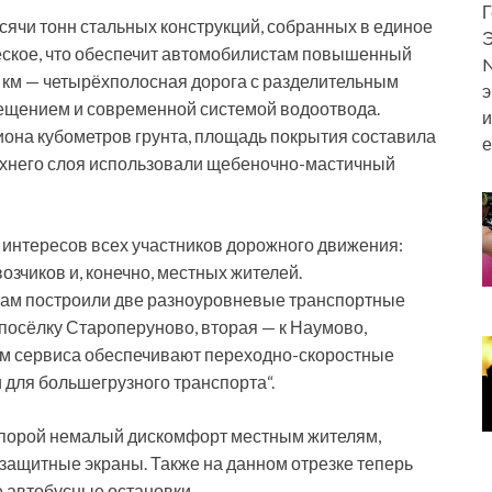
Г
сячи тонн стальных конструкций, собранных в единое
Э
еское, что обеспечит автомобилистам повышенный
N
 км — четырёхполосная дорога с разделительным
э
ещением и современной системой водоотвода.
и
иона кубометров грунта, площадь покрытия составила
е
ерхнего слоя использовали щебеночно-мастичный
интересов всех участников дорожного движения:
озчиков и, конечно, местных жителей.
ктам построили две разноуровневые транспортные
 посёлку Староперуново, вторая — к Наумово,
ам сервиса обеспечивают переходно-скоростные
 для большегрузного транспорта“.
т порой немалый дискомфорт местным жителям,
защитные экраны. Также на данном отрезке теперь
 автобусные остановки.