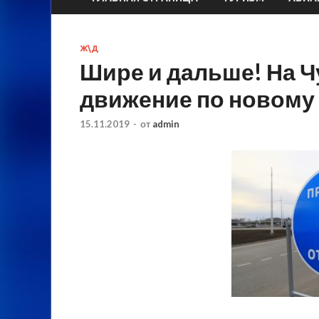
Ж\Д
Шире и дальше! На Ч
движение по новому 
15.11.2019
-
от
admin