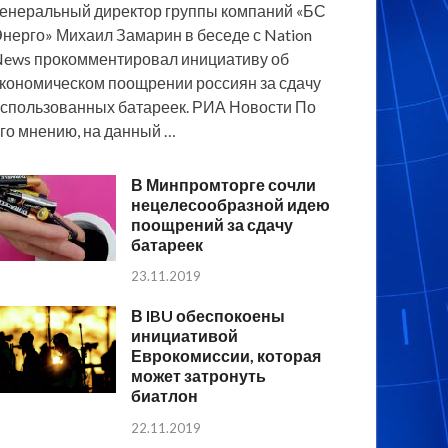
енеральный директор группы компаний «БС
нерго» Михаил Замарин в беседе с Nation
ews прокомментировал инициативу об
кономическом поощрении россиян за сдачу
спользованных батареек. РИА Новости По
го мнению, на данный …
В Минпромторге сочли
нецелесообразной идею
поощрений за сдачу
батареек
23.11.2019
В IBU обеспокоены
инициативой
Еврокомиссии, которая
может затронуть
биатлон
22.11.2019