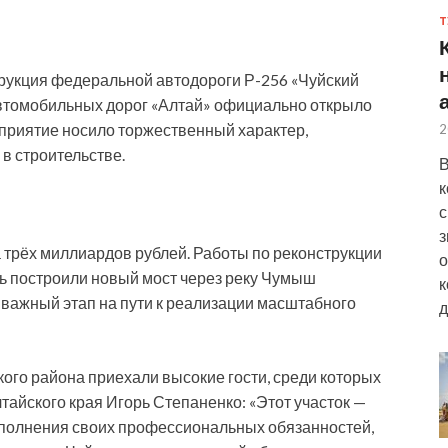
Т
рукция федеральной автодороги Р-256 «Чуйский
автомобильных дорог «Алтай» официально открыло
роприятие носило торжественный
характер,
2
в строительстве.
В
к
с
з
 трёх миллиардов рублей. Работы по реконструкции
о
есь построили новый мост через реку Чумыш
к
 важный этап на пути к реализации масштабного
д
ого района приехали высокие гости, среди которых
айского края Игорь Степаненко: «Этот участок —
полнения своих профессиональных обязанностей,