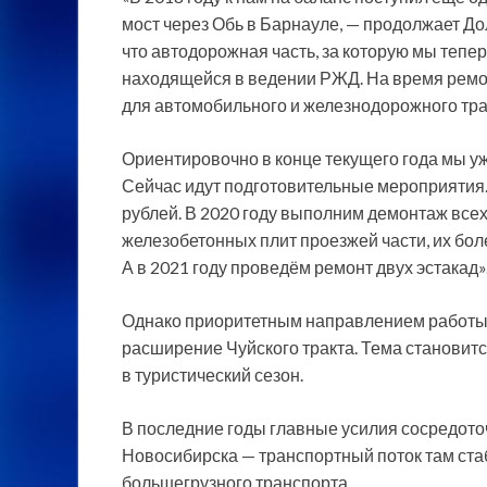
мост через Обь в Барнауле, — продолжает До
что автодорожная часть, за которую мы тепе
находящейся в ведении РЖД. На время ремо
для автомобильного и железнодорожного тран
Ориентировочно в конце текущего года мы у
Сейчас идут подготовительные мероприятия.
рублей. В 2020 году выполним демонтаж всех
железобетонных плит проезжей части, их бол
А в 2021 году проведём ремонт двух эстакад»
Однако приоритетным направлением работы 
расширение Чуйского тракта. Тема становитс
в туристический сезон.
В последние годы главные усилия сосредото
Новосибирска — транспортный поток там ста
большегрузного транспорта.