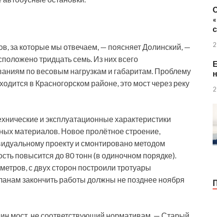
2
ов, за которые мы отвечаем, — поясняет Долинский, —
положено тридцать семь. Из них всего
Е
ваниям по весовым нагрузкам и габаритам. Проблему
н
одится в Красногорском районе, это мост через реку
2
ехнические и эксплуатационные характеристики
ных материалов. Новое пролётное строение,
видуальному проекту и смонтировано методом
сть повысится до 80 тонн (в одиночном порядке).
метров, с двух сторон построили тротуары
ланам закончить работы должны не позднее ноября
один мост, не соответствующий нормативам, — Старый