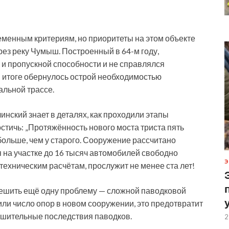
еменным критериям, но приоритеты на этом объекте
рез реку Чумыш. Построенный в 64-м году,
 и пропускной способности и не справлялся
м итоге обернулось острой необходимостью
альной трассе.
нский знает в деталях, как проходили этапы
остичь: „Протяжённость нового моста триста пять
 больше, чем у старого. Сооружение рассчитано
 на участке до 16 тысяч автомобилей свободно
Э
 техническим расчётам, прослужит не менее ста лет!
 решить ещё одну проблему — сложной паводковой
ли число опор в новом сооружении, это предотвратит
ушительные последствия паводков.
2