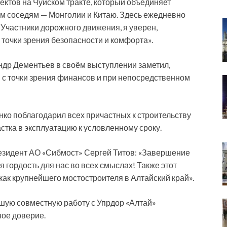
ектов на Чуйском тракте, который объединяет
шим соседям — Монголии и Китаю. Здесь ежедневно
 Участники дорожного движения, я уверен,
 точки зрения безопасности и комфорта».
ндр Дементьев в своём выступлении заметил,
й с точки зрения финансов и при непосредственном
ко поблагодарил всех причастных к строительству
стка в эксплуатацию к условленному сроку.
езидент АО «Сибмост» Сергей Титов: «Завершение
 гордость для нас во всех смыслах! Также этот
ак крупнейшего мостостроителя в Алтайский край».
шую совместную работу с Упрдор «Алтай»
ное доверие.