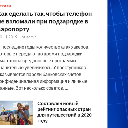
УРИЗМ
Как сделать так, чтобы телефон
не взломали при подзарядке в
аэропорту
0.11.2019
-
от
admin
 последние годы количество атак хакеров,
оторые передают во время подзарядки
мартфона вредоносные программы,
начительно увеличилось. У преступников
казываются пароли банковских счетов,
онфиденциальная информация и личные
анные. Вот несколько советов, …
Составлен новый
рейтинг опасных стран
для путешествий в 2020
году