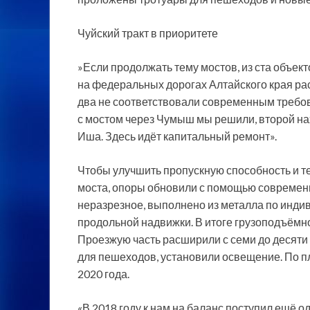
Чуйский тракт в приоритете
»Если продолжать тему мостов, из ста объект
на федеральных дорогах Алтайского края рас
два не соответствовали современным требо
с мостом через Чумыш мы решили, второй нах
Иша. Здесь идёт капитальный ремонт».
Чтобы улучшить пропускную способность и т
моста, опоры обновили с помощью современ
неразрезное, выполнено из металла по инди
продольной надвижки. В итоге грузоподъёмно
Проезжую часть расширили с семи до десяти 
для пешеходов, установили освещение. По п
2020 года.
«В 2018 году к нам на баланс поступил ещё 