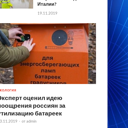
Италии?
19.11.2019
КОЛОГИЯ
Эксперт оценил идею
поощрения россиян за
утилизацию батареек
3.11.2019
-
от
admin