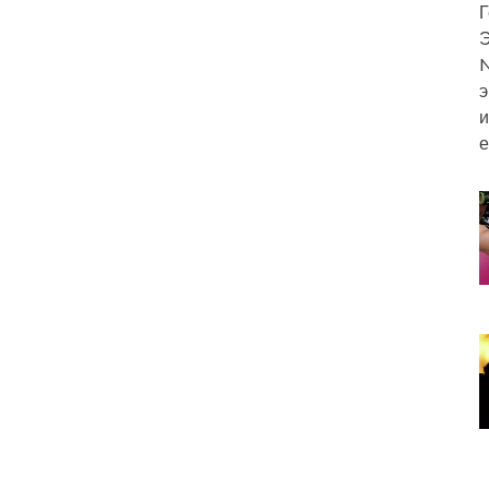
Г
Э
N
э
и
е