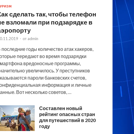
УРИЗМ
Как сделать так, чтобы телефон
не взломали при подзарядке в
аэропорту
0.11.2019
-
от
admin
 последние годы количество атак хакеров,
оторые передают во время подзарядки
мартфона вредоносные программы,
начительно увеличилось. У преступников
казываются пароли банковских счетов,
онфиденциальная информация и личные
анные. Вот несколько советов, …
Составлен новый
рейтинг опасных стран
для путешествий в 2020
году