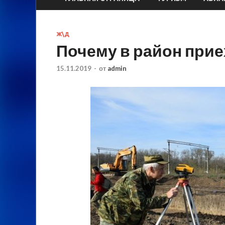
Ж\Д
Почему в район прие
15.11.2019
-
от
admin