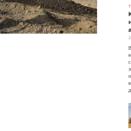
Т
2
В
к
с
з
о
к
д