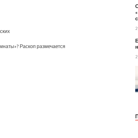
2
ских
Е
омнаты»? Раскоп размечается
н
2