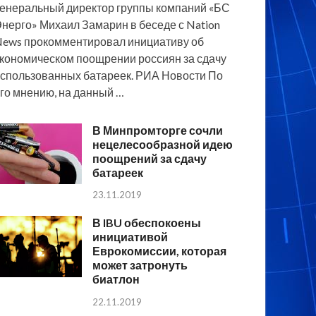
енеральный директор группы компаний «БС
нерго» Михаил Замарин в беседе с Nation
ews прокомментировал инициативу об
кономическом поощрении россиян за сдачу
спользованных батареек. РИА Новости По
го мнению, на данный …
В Минпромторге сочли
нецелесообразной идею
поощрений за сдачу
батареек
23.11.2019
В IBU обеспокоены
инициативой
Еврокомиссии, которая
может затронуть
биатлон
22.11.2019