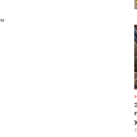
ем
Э
2