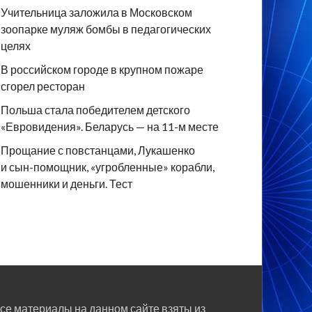
Учительница заложила в Московском
зоопарке муляж бомбы в педагогических
целях
В российском городе в крупном пожаре
сгорел ресторан
Польша стала победителем детского
«Евровидения». Беларусь — на 11-м месте
Прощание с повстанцами, Лукашенко
и сын-помощник, «угробленные» корабли,
мошенники и деньги. Тест
се материалы на данном сайте взяты из