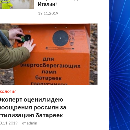
Италии?
19.11.2019
КОЛОГИЯ
Эксперт оценил идею
поощрения россиян за
утилизацию батареек
3.11.2019
-
от
admin