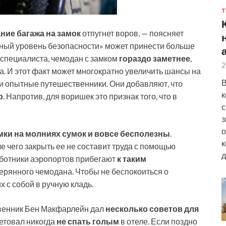
Т
ние багажа на замок
отпугнет воров, — поясняет
ьный уровень безопасности» может принести больше
 специалиста, чемодан с замком
гораздо
заметнее
,
2
а. И этот факт может многократно увеличить шансы на
В
и опытные путешественники. Они добавляют, что
к
р
. Напротив, для воришек это признак того, что в
с
з
о
мки на молниях сумок и вовсе бесполезны
.
к
 чего закрыть ее не составит труда с помощью
д
аботники аэропортов прибегают
к таким
терянного чемодана. Чтобы не беспокоиться о
 с собой в ручную кладь.
венник Бен Макфарлейн дал
несколько советов для
ветовал никогда
не спать голым
в отеле. Если поздно