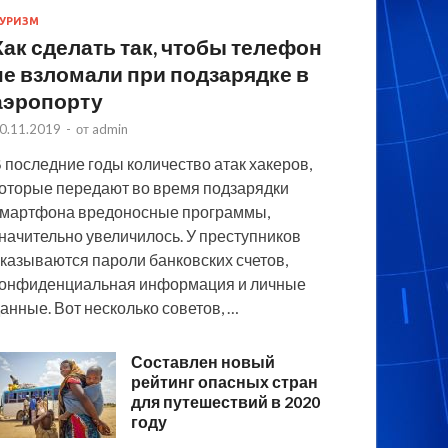
УРИЗМ
Как сделать так, чтобы телефон
не взломали при подзарядке в
аэропорту
0.11.2019
-
от
admin
 последние годы количество атак хакеров,
оторые передают во время подзарядки
мартфона вредоносные программы,
начительно увеличилось. У преступников
казываются пароли банковских счетов,
онфиденциальная информация и личные
анные. Вот несколько советов, …
Составлен новый
рейтинг опасных стран
для путешествий в 2020
году