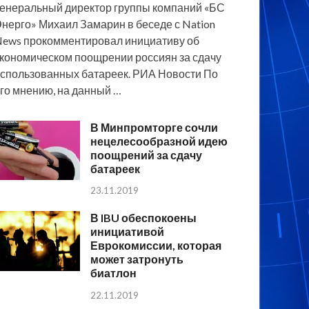
енеральный директор группы компаний «БС
нерго» Михаил Замарин в беседе с Nation
ews прокомментировал инициативу об
кономическом поощрении россиян за сдачу
спользованных батареек. РИА Новости По
го мнению, на данный …
В Минпромторге сочли
нецелесообразной идею
поощрений за сдачу
батареек
23.11.2019
В IBU обеспокоены
инициативой
Еврокомиссии, которая
может затронуть
биатлон
22.11.2019