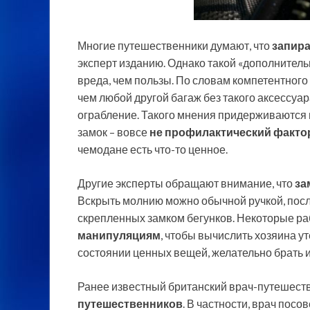
Многие путешественники думают, что
запира
эксперт изданию. Однако такой «дополнител
вреда, чем пользы. По словам компетентного
чем любой другой багаж без такого аксессуар
ограбление. Такого мнения придерживаются 
замок – вовсе
не профилактический факто
чемодане есть что-то ценное.
Другие эксперты обращают внимание, что
за
Вскрыть молнию можно обычной ручкой, после
скрепленных замком бегунков. Некоторые р
манипуляциям
, чтобы вычислить хозяина у
состоянии ценных вещей, желательно брать их
Ранее известный британский врач-путешест
путешественников
. В частности, врач посо