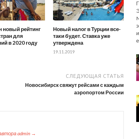
Г
Э
N
э
н новый рейтинг
Новый налог в Турции все-
и
стран для
таки будет. Ставка уже
е
ий в 2020 году
утверждена
19.11.2019
СЛЕДУЮЩАЯ СТАТЬЯ
Новосибирск свяжут рейсами с каждым
аэропортом России
автора admin →