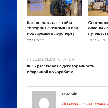
Как сделать так, чтобы
Составле
телефон не взломали при
опасных 
подзарядке в аэропорту
путешеств
20.11.2019
19.11.2019
ПРЕДЫДУЩАЯ СТАТЬЯ
ФСБ рассказала о договоренности
с Украиной по кораблям
О admin
Посмотреть все записи 