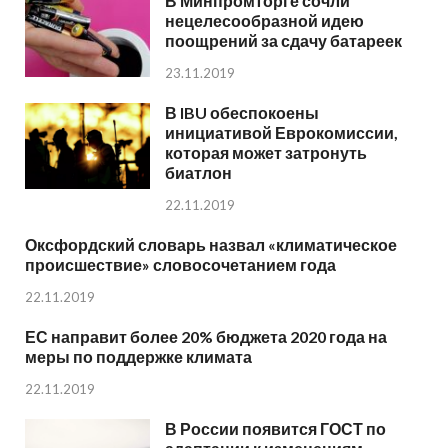
В Минпромторге сочли
нецелесообразной идею
поощрений за сдачу батареек
23.11.2019
В IBU обеспокоены
инициативой Еврокомиссии,
которая может затронуть
биатлон
22.11.2019
Оксфордский словарь назвал «климатическое
происшествие» словосочетанием года
22.11.2019
ЕС направит более 20% бюджета 2020 года на
меры по поддержке климата
22.11.2019
В России появится ГОСТ по