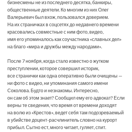
бизнесмены не из последнего десятка, банкиры,
общественные деятели. Ко многим из них Олег
Валерьевич был вхож, пользовался доверием.
На их страничках в соцсетях до недавнего времени
красовались совместные с ним фото, видео,
имя его упоминалось как соучастника «славных дел»
на благо «мира и дружбы между народами».
После 7 ноября, когда стало известно о жутком
преступлении, которое совершил историк,
все странички как одна оперативно были очищены —
ни фото с видео, ни упоминания самого имени
Соколова. Будто и незнакомы. Интересно,
он сам об этом знает? Сообщил ему его адвокат? Если
верны те сведения, что время от времени доходят
на волю из «Крестов», ведет себя там подозреваемый
в убийстве доцент-расчлинитель словно на курорт
прибыл. Сытно ест, много читает, гуляет, спит.