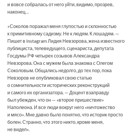
и вовсе собралась от него уйти, видимо, прозрев,
наконец…
»Соколов поражал меня глупостью и склонностью
к примитивному садизму. Не к людям. К лошадям. —
Пишет в Instagram Лидия Невзорова, жена известного
публициста, телеведущего, сценариста, депутата
Госдумы РФ четырех созывов Александра
Невзорова. Она с мужем была знакома с Олегом
Соколовым. Общались недолго, до тех пор, пока
Невзоров не опубликовал свою статью
о сомнительности исторических реконструкций
и самого их организатора. — Доцент взаправду
был убежден, что он — «второе пришествие»
Наполеона. И все люди вокруг него «ничтожество
и мясо». Мне давно было понятно, что историк просто
болен. Странно, что этого никто, кроме меня,
не видел».