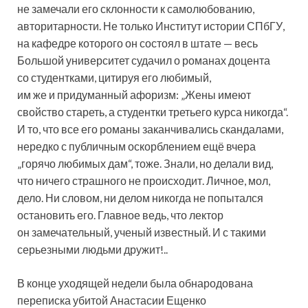
не замечали его склонности к самолюбованию,
авторитарности. Не только Институт истории СПбГУ,
на кафедре которого он состоял в штате — весь
Большой университет судачил о романах доцента
со студентками, цитируя его любимый,
им же и придуманный афоризм: „Жены имеют
свойство стареть, а студентки третьего курса никогда“.
И то, что все его романы заканчивались скандалами,
нередко с публичным оскорблением ещё вчера
„горячо любимых дам“, тоже. Знали, но делали вид,
что ничего страшного не происходит. Личное, мол,
дело. Ни словом, ни делом никогда не попытался
остановить его. Главное ведь, что лектор
он замечательный, ученый известный. И с такими
серьезными людьми дружит!..
В конце уходящей недели была обнародована
переписка убитой Анастасии Ещенко