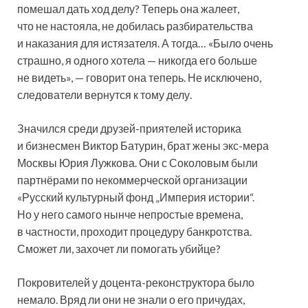
помешал дать ход делу? Теперь она жалеет,
что не настояла, не добилась разбирательства
и наказания для истязателя. А тогда… «Было очень
страшно, я одного хотела — никогда его больше
не видеть», — говорит она теперь. Не исключено,
следователи вернутся к тому делу.
Значился среди друзей-приятелей историка
и бизнесмен Виктор Батурин, брат жены экс-мера
Москвы Юрия Лужкова. Они с Соколовым были
партнёрами по некоммерческой организации
«Русский культурный фонд „Империя истории“.
Но у него самого нынче непростые времена,
в частности, проходит процедуру банкротства.
Сможет ли, захочет ли помогать убийце?
Покровителей у доцента-реконструктора было
немало. Вряд ли они не знали о его причудах,