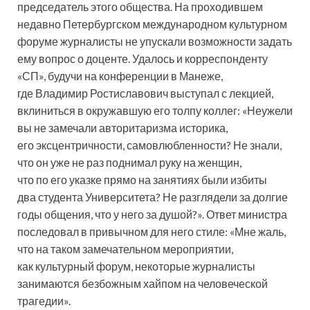
председатель этого общества. На проходившем
недавно Петербургском международном культурном
форуме журналисты не упускали возможности задать
ему вопрос о доценте. Удалось и корреспонденту
«СП», будучи на конференции в Манеже,
где Владимир Ростиславович выступал с лекцией,
вклиниться в окружавшую его толпу коллег: «Неужели
вы не замечали авторитаризма историка,
его эксцентричности, самовлюбленности? Не знали,
что он уже не раз поднимал руку на женщин,
что по его указке прямо на занятиях были избиты
два студента Университета? Не разглядели за долгие
годы общения, что у него за душой?». Ответ министра
последовал в привычном для него стиле: «Мне жаль,
что на таком замечательном мероприятии,
как культурный форум, некоторые журналисты
занимаются безбожным хайпом на человеческой
трагедии».