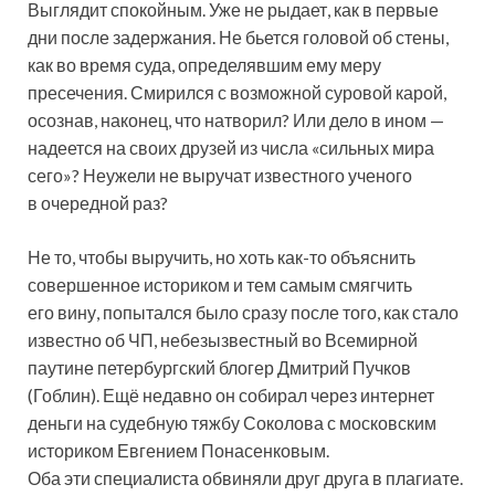
Выглядит спокойным. Уже не рыдает, как в первые
дни после задержания. Не бьется головой об стены,
как во время суда, определявшим ему меру
пресечения. Смирился с возможной суровой карой,
осознав, наконец, что натворил? Или дело в ином —
надеется на своих друзей из числа «сильных мира
сего»? Неужели не выручат известного ученого
в очередной раз?
Не то, чтобы выручить, но хоть как-то объяснить
совершенное историком и тем самым смягчить
его вину, попытался было сразу после того, как стало
известно об ЧП, небезызвестный во Всемирной
паутине петербургский блогер Дмитрий Пучков
(Гоблин). Ещё недавно он собирал через интернет
деньги на судебную тяжбу Соколова с московским
историком Евгением Понасенковым.
Оба эти специалиста обвиняли друг друга в плагиате.