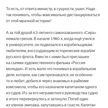
То есть, от ответа министр, в сущности, ушел. Надо
так понимать, чтобы максимально дистанцироваться
от этой мрачной истории?
А за той душой 63-летнего самоназванного «Сира»
немало грехов. В начале 1980-х, когда ещё учился
в университете, он подвизался к корабельщикам-
любителям, воссоздающим исторические корабли
русского флота. Вместе с ними был приглашен
на сьемки художественного фильма «Россия
молодая». И хоть мало что понимал в корабельном
деле, которое, как сам признавался, не особенно-
то и любит, добился через знакомых в райкоме
комсомола, чтобы его назначили капитаном одного
из судов. Из-за его неграмотного руководства судно
в итоге перевернулось и затонуло. Погиб один
из членов экипажа, запутавшись в снасти. Капитан