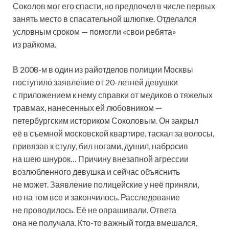
Соколов мог его спасти, но предпочел в числе первых
занять место в спасательной шлюпке. Отделался
условным сроком — помогли «свои ребята»
из райкома.
В 2008-м в один из райотделов полиции Москвы
поступило заявление от 20-летней девушки
с приложением к нему справки от медиков о тяжелых
травмах, нанесенных ей любовником —
петербургским историком Соколовым. Он закрыл
её в съемной московской квартире, таскал за волосы,
привязав к стулу, бил ногами, душил, набросив
на шею шнурок… Причину внезапной агрессии
возлюбленного девушка и сейчас объяснить
не может. Заявление полицейские у неё приняли,
но на том все и закончилось. Расследование
не проводилось. Её не опрашивали. Ответа
она не получала. Кто-то важный тогда вмешался,