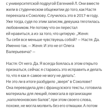
с университетской подругой Евгенией Л. Они вместе
жили в студенческом общежитии до того, как Настя
переехала к Соколову. Случилось это в 2017-м году.
Уже тогда, судя по этим записям, девушка тяготилась
любовником. Не потому что он перестал
ей нравиться, а из-за того, что цитирую: „Женя:
Ты себя все меньше чувствуешь собой? — Настя: Да.
Именно так. — Женя: И это не от Олега
Валерьевича? —
Настя: От него. Да. Я всегда боялась в этом открыто
признаться, сейчас я стараюсь это исправить и делать
то, что я как я-самое не могу не делать“.
Не это ли в итоге разбудило „зверя“ в Соколове?
Она переводила для с французского тексты, готовила
материалы для лекций, помогала в организации
„наполеоновских балов“, при этом своего слова,
похоже, не могла молвить без его отмашки. А потом