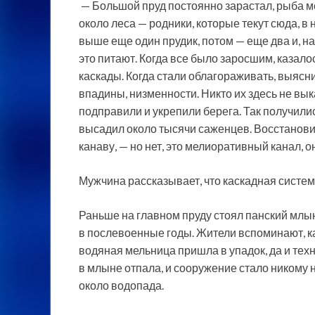
— Большой пруд постоянно зарастал, рыба м
около леса — родники, которые текут сюда, в 
выше еще один прудик, потом — еще два и, на
это питают. Когда все было заросшим, казалос
каскады. Когда стали облагораживать, выясни
впадины, низменности. Никто их здесь не вы
подправили и укрепили берега. Так получилис
высадил около тысячи саженцев. Восстановил
канаву, — но нет, это мелиоративный канал, о
Мужчина рассказывает, что каскадная система
Раньше на главном пруду стоял панский млын
в послевоенные годы. Жители вспоминают, к
водяная мельница пришла в упадок, да и техн
в млыне отпала, и сооружение стало никому 
около водопада.