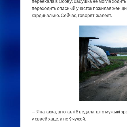
переехала в Осову: бабушка не могла ходить 
переходить опасный участок пожилая женщи
кардинально. Сейчас, говорят, жалеет.
— Яна кажа, што калі б ведала, што мужыкі зр
у сваёй хаце, а не ў чужой.