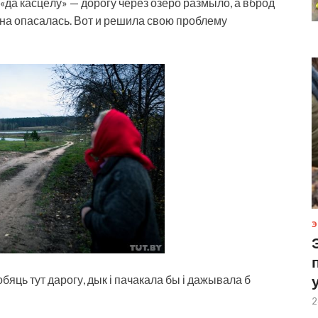
«да касцёлу» — дорогу через озеро размыло, а вброд
на опасалась. Вот и решила свою проблему
Э
обяць тут дарогу, дык і пачакала бы і дажывала б
2