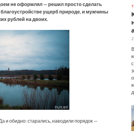
одоем не оформлял — решил просто сделать
Т
 благоустройстве ущерб природе, и мужчины
их рублей на двоих.
2
В
к
с
з
о
к
д
 Да и обидно: старались, наводили порядок —