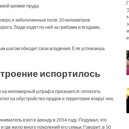
Г
амой кромке пруда.
Э
N
зеро и заболоченные поля. 20 километров
э
орога. Люди ходят по ней за грибами и ягодами,
и
е
ым шагом обходит свои владения. Еле успеваешь
строение испортилось
я на непомерный штраф и признается: оплатить
атил на обустройство прудов и территории вокруг них.
ниматель взял в аренду в 2014 году. Подумал, что
и где жило много поколений его семьи. Говорит, в 50