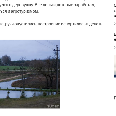
лся в деревушку. Все деньги, которые заработал,
ться и агротуризмом.
а, руки опустились, настроение испортилось и делать
2
Е
н
2