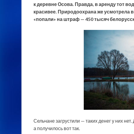
к деревне Осова. Правда, в аренду тот в
красивее. Природоохрана же усмотрела в
«попали» на штраф — 450 тысяч белорусск
Сельчане загрустили — таких денег у них нет.
а получилось вот так.