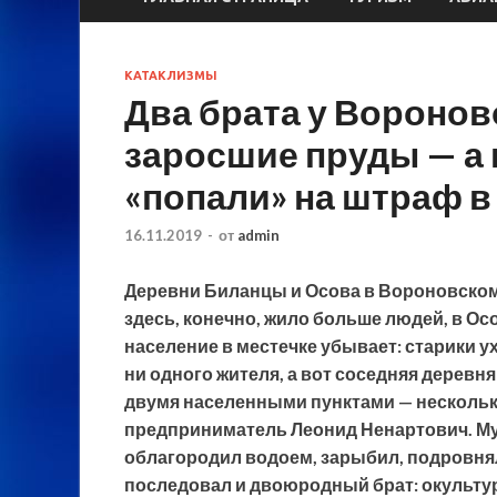
КАТАКЛИЗМЫ
Два брата у Вороно
заросшие пруды — а
«попали» на штраф в
16.11.2019
-
от
admin
Деревни Биланцы и Осова в Вороновском
здесь, конечно, жило больше людей, в Ос
население в местечке убывает: старики у
ни одного жителя, а
вот соседняя деревня 
двумя населенными пунктами — несколько
предприниматель Леонид Ненартович. Му
облагородил водоем, зарыбил, подровнял
последовал и двоюродный брат: окульту