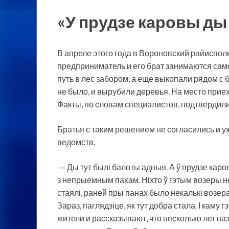
«У прудзе каровы ды 
В апреле этого года в Вороновский райиспо
предприниматель и его брат занимаются само
путь в лес забором, а еще выкопали рядом с
не было, и вырубили деревья. На место при
Факты, по словам специалистов, подтверди
Братья с таким решением не согласились и 
ведомств.
— Ды тут былі балоты адныя. А ў прудзе каро
з непрыемным пахам. Ніхто ў гэтым возеры не
стаялі, раней пры панах было некалькі возера
Зараз, паглядзіце, як тут добра стала. І кам
жители и рассказывают, что несколько лет 