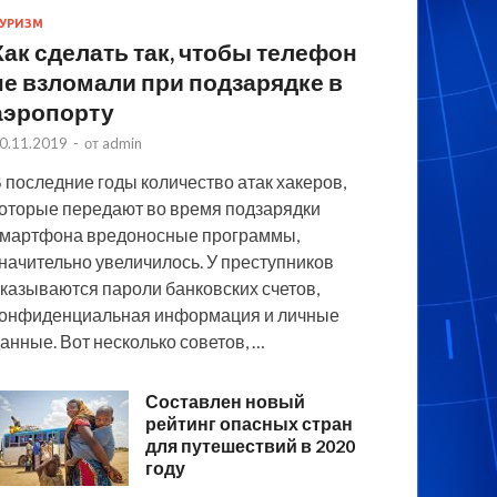
УРИЗМ
Как сделать так, чтобы телефон
не взломали при подзарядке в
аэропорту
0.11.2019
-
от
admin
 последние годы количество атак хакеров,
оторые передают во время подзарядки
мартфона вредоносные программы,
начительно увеличилось. У преступников
казываются пароли банковских счетов,
онфиденциальная информация и личные
анные. Вот несколько советов, …
Составлен новый
рейтинг опасных стран
для путешествий в 2020
году