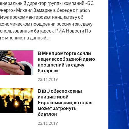
енеральный директор группы компаний «БС
нерго» Михаил Замарин в беседе с Nation
ews прокомментировал инициативу об
кономическом поощрении россиян за сдачу
спользованных батареек. РИА Новости По
го мнению, на данный …
В Минпромторге сочли
нецелесообразной идею
поощрений за сдачу
батареек
23.11.2019
В IBU обеспокоены
инициативой
Еврокомиссии, которая
может затронуть
биатлон
22.11.2019