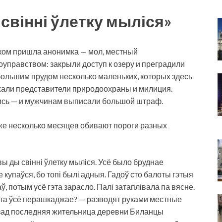
свінні ўлетку мыліся»
лком пришла анонимка — мол, местный
управством: закрыли доступ к озеру и преградили
 большим прудом несколько маленьких, которых здесь
ехали представители природоохраны и милиция.
лись — и мужчинам выписали большой штраф.
уже несколько месяцев обивают пороги разных
вы ды свінні ўлетку мыліся. Усё было бруднае
 купаўся, бо топі былі адныя. Гадоў сто балоты гэтыя
ў, потым усё гэта зарасло. Палі затаплівала па вясне.
у гэта ўсё перашкаджае? — разводят руками местные
назад последняя жительница деревни Биланцы