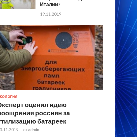
Италии?
19.11.2019
КОЛОГИЯ
Эксперт оценил идею
поощрения россиян за
утилизацию батареек
3.11.2019
-
от
admin