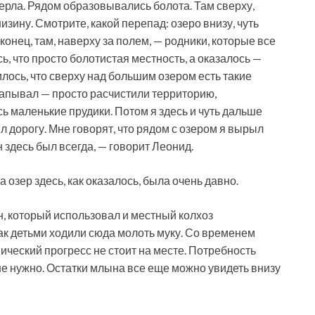
ерла. Рядом образовывались болота. Там сверху,
низину. Смотрите, какой перепад: озеро внизу, чуть
конец, там, наверху за полем, — родники, которые все
ь, что просто болотистая местность, а оказалось —
лось, что сверху над большим озером есть такие
капывал — просто расчистили территорию,
ь маленькие прудики. Потом я здесь и чуть дальше
 дорогу. Мне говорят, что рядом с озером я вырыл
н здесь был всегда, — говорит Леонид.
 озер здесь, как оказалось, была очень давно.
, который использовал и местный колхоз
ак детьми ходили сюда молоть муку. Со временем
ический прогресс не стоит на месте. Потребность
не нужно. Остатки млына все еще можно увидеть внизу