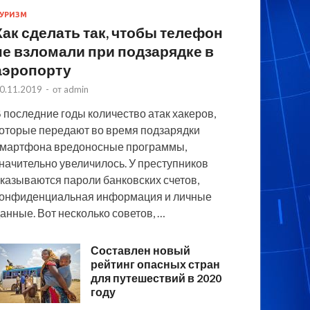
УРИЗМ
Как сделать так, чтобы телефон
не взломали при подзарядке в
аэропорту
0.11.2019
-
от
admin
 последние годы количество атак хакеров,
оторые передают во время подзарядки
мартфона вредоносные программы,
начительно увеличилось. У преступников
казываются пароли банковских счетов,
онфиденциальная информация и личные
анные. Вот несколько советов, …
Составлен новый
рейтинг опасных стран
для путешествий в 2020
году