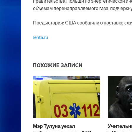
правительства Польши по энергетической ин
объемам перенаправляемого газа, подчеркну
Предыстория: США сообщили о поставке сжи
lenta.ru
ПОХОЖИЕ ЗАПИСИ
Мэр Тулуна уехал
Учительн