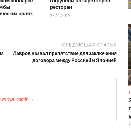
ском зоопарке
в крупном пожаре сгорел
омбы
ресторан
ических целях
25.11.2019
СЛЕДУЮЩАЯ СТАТЬЯ
ом
Лавров назвал препятствие для заключения
договора между Россией и Японией
Э
автора admin →
2