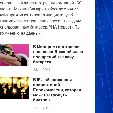
енеральный директор группы компаний «БС
нерго» Михаил Замарин в беседе с Nation
ews прокомментировал инициативу об
кономическом поощрении россиян за сдачу
спользованных батареек. РИА Новости По
го мнению, на данный …
В Минпромторге сочли
нецелесообразной идею
поощрений за сдачу
батареек
23.11.2019
В IBU обеспокоены
инициативой
Еврокомиссии, которая
может затронуть
биатлон
22.11.2019