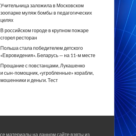
Учительница заложила в Московском
зоопарке муляж бомбы в педагогических
целях
В российском городе в крупном пожаре
сгорел ресторан
Польша стала победителем детского
«Евровидения». Беларусь — на 11-м месте
Прощание с повстанцами, Лукашенко
и сын-помощник, «угробленные» корабли,
мошенники и деньги. Тест
се материалы на данном сайте взяты из