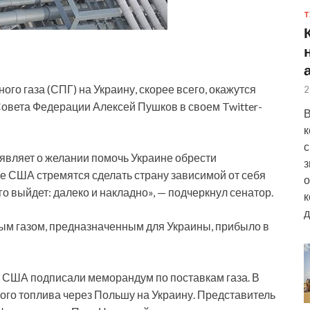
Т
го газа (СПГ) на Украину, скорее всего, окажутся
2
овета Федерации Алексей Пушков в своем Twitter-
В
к
с
аявляет
о желании помочь Украине обрести
з
е США стремятся сделать страну зависимой от себя
о
ого выйдет: далеко и накладно», — подчеркнул сенатор.
к
д
ным газом, предназначенным для Украины, прибыло в
и США подписали меморандум по поставкам газа. В
кого топлива через Польшу на Украину. Представитель