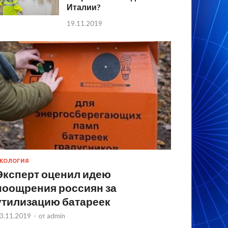
Италии?
19.11.2019
КОЛОГИЯ
Эксперт оценил идею
поощрения россиян за
утилизацию батареек
3.11.2019
-
от
admin