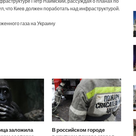
фраструктуре Петр Наимский, рассуждая о планах по
л, что Киев должен поработать над инфраструктурой.
женного газа на Украину
ица заложила
В российском городе