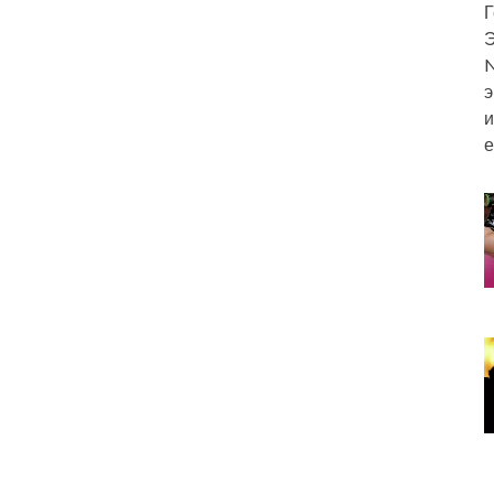
Г
Э
N
э
и
е